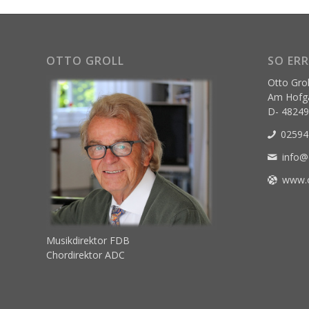
OTTO GROLL
SO ERR
Otto Grol
Am Hofga
D- 4824
02594
info@
www.o
Musikdirektor FDB
Chordirektor ADC