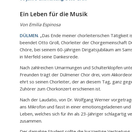
Ein Leben für die Musik
Von Emilia Espinosa
DÜLMEN
. „Das Ende meiner chorleiterischen Tätigkeit ist
beendet Otto Groll, Chorleiter der Chorgemeinschaft D
Chöre, bei seinem 60-jährigen Dirigatsjubiläum am Sa
in Merfeld seine Dankesrede.
Nach zahlreichen Umarmungen und Schulterklopfen unte
Freunden trägt der Dülmener Chor drei, vom Akkordeon
ehrt so seinen Chorleiter, der an diesem Tag, ganz geg
Zuhörer zum Chorkonzert erschienen ist.
Nach der Laudatio, von Dr. Wolfgang Werner vorgetragen,
ans Mikrofon und fasst in einer emotionsgeladenen und
Leben, welches sich für ihn als 23-Jähriger schlagartig v
zusammen.
Der damalige Student sollte die kurzzeitige Vertretung,