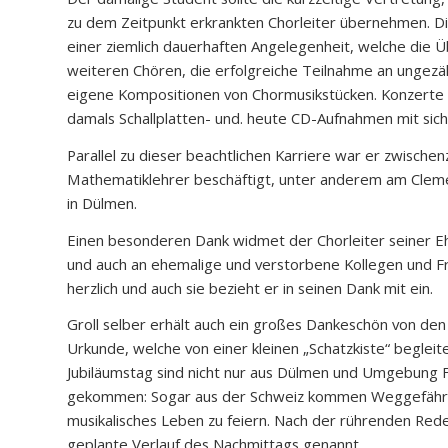
zu dem Zeitpunkt erkrankten Chorleiter übernehmen. Di
einer ziemlich dauerhaften Angelegenheit, welche die 
weiteren Chören, die erfolgreiche Teilnahme an ungez
eigene Kompositionen von Chormusikstücken. Konzerte 
damals Schallplatten- und. heute CD-Aufnahmen mit sich
Parallel zu dieser beachtlichen Karriere war er zwischenz
Mathematiklehrer beschäftigt, unter anderem am Cle
in Dülmen.
Einen besonderen Dank widmet der Chorleiter seiner Eh
und auch an ehemalige und verstorbene Kollegen und Fr
herzlich und auch sie bezieht er in seinen Dank mit ein.
Groll selber erhält auch ein großes Dankeschön von den
Urkunde, welche von einer kleinen „Schatzkiste“ begleit
Jubiläumstag sind nicht nur aus Dülmen und Umgebung 
gekommen: Sogar aus der Schweiz kommen Weggefährte
musikalisches Leben zu feiern. Nach der rührenden Red
geplante Verlauf des Nachmittags genannt.