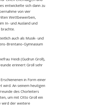
es entwickelte sich dann zu
Übernahme von vier
ählten Wettbewerben,
im In- und Ausland und
 brachte.
eitlich auch als Musik- und
mens-Brentano-Gymnasium
efrau Heidi (Gudrun Groll),
eunde erinnert Groll sehr
 Erschienenen in Form einer
et wird. An seinem heutigen
Freunde des Chorleiters
n, um mit Otto Groll ein
e wird der weitere