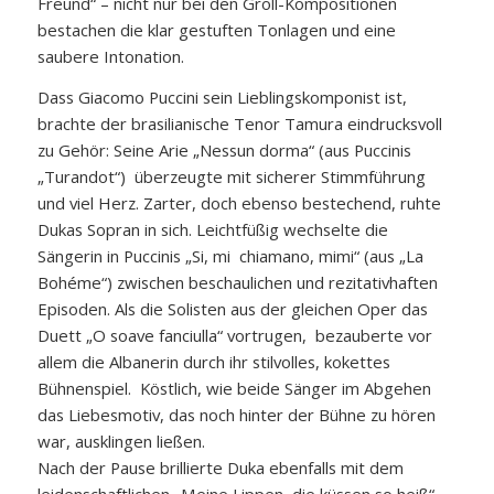
Freund“ – nicht nur bei den Groll-Kompositionen
bestachen die klar gestuften Tonlagen und eine
saubere Intonation.
Dass Giacomo Puccini sein Lieblingskomponist ist,
brachte der brasilianische Tenor Tamura eindrucksvoll
zu Gehör: Seine Arie „Nessun dorma“ (aus Puccinis
„Turandot“) überzeugte mit sicherer Stimmführung
und viel Herz. Zarter, doch ebenso bestechend, ruhte
Dukas Sopran in sich. Leichtfüßig wechselte die
Sängerin in Puccinis „Si, mi chiamano, mimi“ (aus „La
Bohéme“) zwischen beschaulichen und rezitativhaften
Episoden. Als die Solisten aus der gleichen Oper das
Duett „O soave fanciulla“ vortrugen, bezauberte vor
allem die Albanerin durch ihr stilvolles, kokettes
Bühnenspiel. Köstlich, wie beide Sänger im Abgehen
das Liebesmotiv, das noch hinter der Bühne zu hören
war, ausklingen ließen.
Nach der Pause brillierte Duka ebenfalls mit dem
leidenschaftlichen „Meine Lippen, die küssen so heiß“