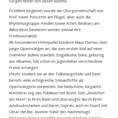
Sorgen hinter sich lassen konnte.
Exzellent begleitet wurde die Chorgemeinschaft von
Prof. Xaver Poncette am Flügel, aber auch die
Rhythmusgruppe Heiden sowie Achim Bednarz am
Akkordeon bewiesen wieder einmal ihre
Professionalität.
Als besonderen Höhepunkt kündete Klaus Demes zwei
junge Opernsänger an, die zum ersten Mal auf einer
Dülmener Bühne standen: Engjellusha Duka, gebürtig
aus Albanien, hat schon im Jugendalter verschiedene
Preise errungen.
Heute studiert sie an der Folkwangschule und kann
bereits viele erfolgreiche Soloauftritte als
Opernsängerin vorweisen. Die bildschöne, begabte
Künstlerin zog das Publikum mit ihrem Solo „Mädchen
am Meer“ in ihren Bann und überzeugte durch ihren
ausdrucksstarken und klaren Sopran, auch im Duett mit
César del Rio, zweiter Solist des Nachmittags.
Der junge Tenor aus Chile gewann gleich im ersten