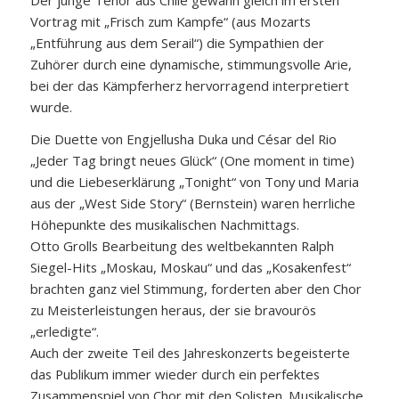
Vortrag mit „Frisch zum Kampfe“ (aus Mozarts
„Entführung aus dem Serail“) die Sympathien der
Zuhörer durch eine dynamische, stimmungsvolle Arie,
bei der das Kämpferherz hervorragend interpretiert
wurde.
Die Duette von Engjellusha Duka und César del Rio
„Jeder Tag bringt neues Glück“ (One moment in time)
und die Liebeserklärung „Tonight“ von Tony und Maria
aus der „West Side Story“ (Bernstein) waren herrliche
Höhepunkte des musikalischen Nachmittags.
Otto Grolls Bearbeitung des weltbekannten Ralph
Siegel-Hits „Moskau, Moskau“ und das „Kosakenfest“
brachten ganz viel Stimmung, forderten aber den Chor
zu Meisterleistungen heraus, der sie bravourös
„erledigte“.
Auch der zweite Teil des Jahreskonzerts begeisterte
das Publikum immer wieder durch ein perfektes
Zusammenspiel von Chor mit den Solisten. Musikalische