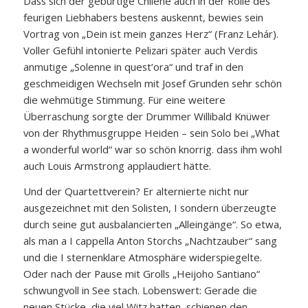
Dass sich der gebürtige Chilene auch in der Rolle des
feurigen Liebhabers bestens auskennt, bewies sein
Vortrag von „Dein ist mein ganzes Herz“ (Franz Lehár).
Voller Gefühl intonierte Pelizari später auch Verdis
anmutige „Solenne in quest’ora“ und traf in den
geschmeidigen Wechseln mit Josef Grunden sehr schön
die wehmütige Stimmung. Für eine weitere
Überraschung sorgte der Drummer Willibald Knüwer
von der Rhythmusgruppe Heiden – sein Solo bei „What
a wonderful world“ war so schön knorrig. dass ihm wohl
auch Louis Armstrong applaudiert hätte.
Und der Quartettverein? Er alternierte nicht nur
ausgezeichnet mit den Solisten, I sondern überzeugte
durch seine gut ausbalancierten „Alleingänge“. So etwa,
als man a I cappella Anton Storchs „Nachtzauber“ sang
und die I sternenklare Atmosphäre widerspiegelte.
Oder nach der Pause mit Grolls „Heijoho Santiano“
schwungvoll in See stach. Lobenswert: Gerade die
neuen Stücke, die viel Witz hatten, schienen den