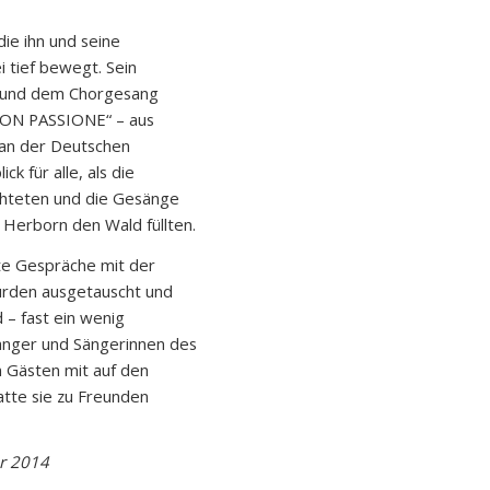
ie ihn und seine
i tief bewegt. Sein
k und dem Chorgesang
„CON PASSIONE“ – aus
 an der Deutschen
ck für alle, als die
uchteten und die Gesänge
Herborn den Wald füllten.
te Gespräche mit der
urden ausgetauscht und
– fast ein wenig
änger und Sängerinnen des
 Gästen mit auf den
tte sie zu Freunden
er 2014