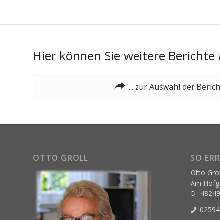
Hier können Sie weitere Berichte
... zur Auswahl der Beric
OTTO GROLL
SO ERR
Otto Grol
Am Hofga
D- 4824
02594