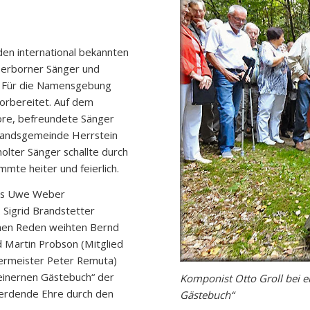
den international bekannten
Herborner Sänger und
“. Für die Namensgebung
orbereitet. Auf dem
höre, befreundete Sänger
bandsgemeinde Herrstein
olter Sänger schallte durch
mte heiter und feierlich.
ers Uwe Weber
 Sigrid Brandstetter
einen Reden weihten Bernd
 Martin Probson (Mitglied
ermeister Peter Remuta)
teinernen Gästebuch“ der
Komponist Otto Groll bei e
 werdende Ehre durch den
Gästebuch“