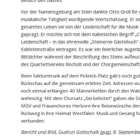
Besuch des Gastes.
Vor der Namensgebung am Stein dankte Otto Groll für d
musikalische Tätigkeit würdigende Wertschätzung. Er se
gesamtes Leben sei von der Leidenschaft für die Musi
geprägt. Er möchte sich mit dem italienischen Begriff 
Leidenschaft – in das ehrenvolle „Steinerne Gästebuch“
Edelsteinstraße eintragen. Es war ein feierlicher Augenbli
Blitzlichter während der Beschriftung des Steins aufle
des Quartettvereins Bocholt und der Chorgemeinschaft 
Beim Sektumtrunk auf dem Picknick-Platz gab’s noch gu
Rückschau auf die gemeinsam erlebte Zeit. Adressen w
noch einmal erklangen 40 Männerkehlen durch den Wald 
wehmütig. Mit dem Chorsatz „Sei behütet“ gaben die S
MGV und Frauenchores Herborn ihre Reisewünsche den
Rückweg in ihre Heimat Westfalen. Musik und Gesang ha
verbunden.
Bericht und Bild, Gudrun Gottschalk (gug), 8. Septemb