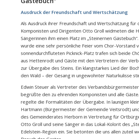
Gästebuch“
Ausdruck der Freundschaft und Wertschätzung
Als Ausdruck ihrer Freundschaft und Wertschätzung für 
Komponisten und Dirigenten Otto Groll widmeten die 
Sängerinnen ihm einen Platz im „Steinernen Gästebuch
wurde eine sehr persönliche Feier vom Chor-Vorstand v
sonnendurchfluteten Picknick-Platz trafen sich beide C
aus Hettenrodt und Gäste mit den Vertretern der Ver
zur Übergabe des Steins. Ein klangstarkes Lied der Boch
den Wald – der Gesang in ungewohnter Naturkulisse stim
Edwin Steuer als Vertreter des Verbandsbürgermeist
begrüßte den zu ehrenden Komponisten und alle Gäste.
regelte die Formalitäten der Übergabe. In launigen kl
Hartmann (Bürgermeister der Gemeinde Veitsrodt) und
des Gemeinderates Herborn in Vertretung für Ortbürg
Otto Groll und seine Sänger in das Lokal-Kolorit des „S
Edelstein-Region ein. Sie betonten die uns allen zuteil