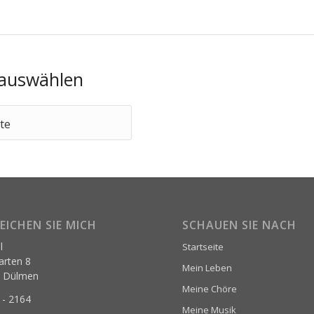
 auswählen
hte
EICHEN SIE MICH
SCHAUEN SIE NACH
l
Startseite
rten 8
Mein Leben
9 Dülmen
Meine Chöre
 - 2164
Meine Musik